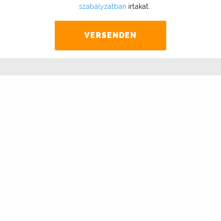
szabályzatban
írtakat.