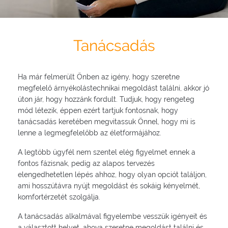
Tanácsadás
Ha már felmerült Önben az igény, hogy szeretne
megfelelő árnyékolástechnikai megoldást találni, akkor jó
úton jár, hogy hozzánk fordult. Tudjuk, hogy rengeteg
mód létezik, éppen ezért tartjuk fontosnak, hogy
tanácsadás keretében megvitassuk Önnel, hogy mi is
lenne a legmegfelelőbb az életformájához.
A legtöbb ügyfél nem szentel elég figyelmet ennek a
fontos fázisnak, pedig az alapos tervezés
elengedhetetlen lépés ahhoz, hogy olyan opciót találjon,
ami hosszútávra nyújt megoldást és sokáig kényelmét,
komfortérzetét szolgálja.
A tanácsadás alkalmával figyelembe vesszük igényeit és
a választott helyet, ahova szeretne megoldást találni és