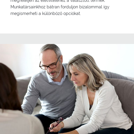
megfeleljen az életviteléhez a választott termék.
Munkatársainkhoz bátran forduljon bizalommal így
megismerheti a különböző opciókat.