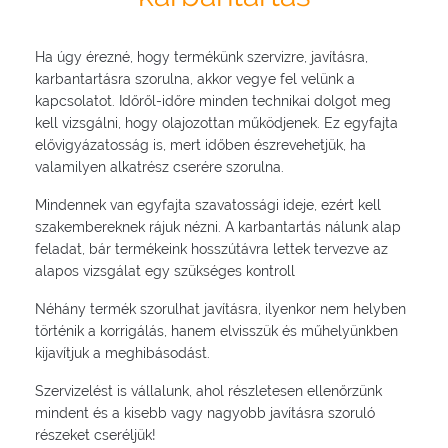
Ha úgy érezné, hogy termékünk szervizre, javításra,
karbantartásra szorulna, akkor vegye fel velünk a
kapcsolatot. Időről-időre minden technikai dolgot meg
kell vizsgálni, hogy olajozottan működjenek. Ez egyfajta
elővigyázatosság is, mert időben észrevehetjük, ha
valamilyen alkatrész cserére szorulna.
Mindennek van egyfajta szavatossági ideje, ezért kell
szakembereknek rájuk nézni. A karbantartás nálunk alap
feladat, bár termékeink hosszútávra lettek tervezve az
alapos vizsgálat egy szükséges kontroll
Néhány termék szorulhat javításra, ilyenkor nem helyben
történik a korrigálás, hanem elvisszük és műhelyünkben
kijavítjuk a meghibásodást.
Szervizelést is vállalunk, ahol részletesen ellenőrzünk
mindent és a kisebb vagy nagyobb javításra szoruló
részeket cseréljük!