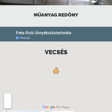
MŰANYAG REDŐNY
VECSÉS