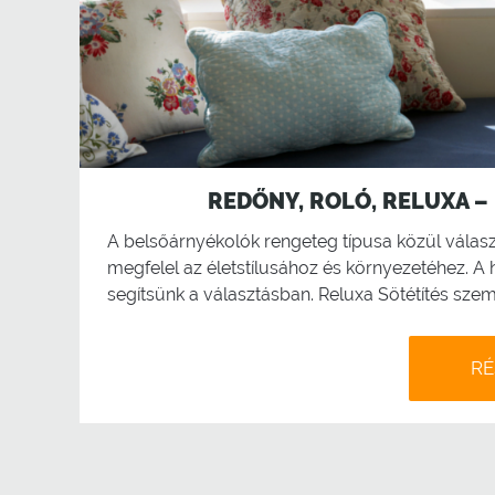
REDŐNY, ROLÓ, RELUXA –
A belsőárnyékolók rengeteg típusa közül választ
megfelel az életstílusához és környezetéhez. A
segítsünk a választásban. Reluxa Sötétítés szemp
RÉ