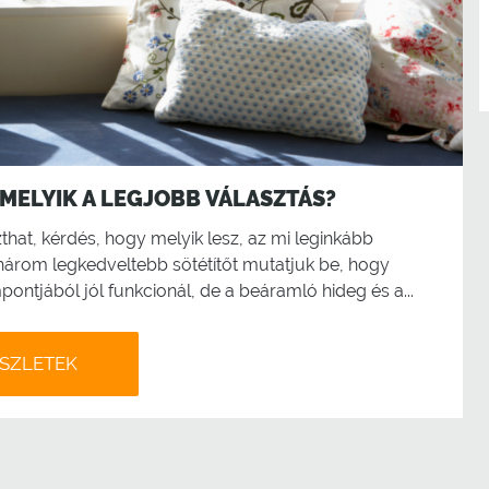
 MELYIK A LEGJOBB VÁLASZTÁS?
hat, kérdés, hogy melyik lesz, az mi leginkább
 három legkedveltebb sötétítőt mutatjuk be, hogy
ontjából jól funkcionál, de a beáramló hideg és a...
SZLETEK