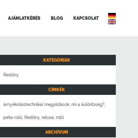
AJÁNLATKÉRÉS
BLOG
KAPCSOLAT
KATEGÓRIÁK
Redőny
CÍMKÉK
árnyékolástechnikai megoldások
mi a különbség?
peta-roló
Redőny
reluxa
roló
ARCHÍVUM