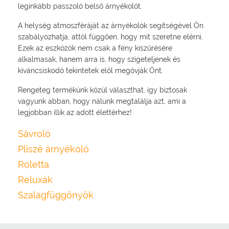
leginkább passzoló belső árnyékolót.
A helység atmoszféráját az árnyékolók segítségével Ön
szabályozhatja, attól függően, hogy mit szeretne elérni.
Ezek az eszközök nem csak a fény kiszűrésére
alkalmasak, hanem arra is, hogy szigeteljenek és
kíváncsiskodó tekintetek elől megóvják Önt.
Rengeteg termékünk közül választhat, így biztosak
vagyunk abban, hogy nálunk megtalálja azt, ami a
legjobban illik az adott élettérhez!
Sávroló
Pliszé árnyékoló
Roletta
Reluxák
Szalagfüggönyök