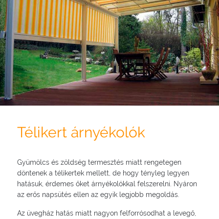
Télikert árnyékolók
Gyümölcs és zöldség termesztés miatt rengetegen
döntenek a télikertek mellett, de hogy tényleg legyen
hatásuk, érdemes őket árnyékolókkal felszerelni. Nyáron
az erős napsütés ellen az egyik legjobb megoldás.
Az üvegház hatás miatt nagyon felforrósodhat a levegő,