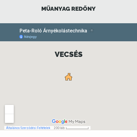
MŰANYAG REDŐNY
VECSÉS