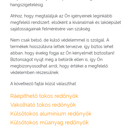
hangszigetelésig.
Ahhoz, hogy megtaláljuk az Ön igényeinek leginkább
megfelelő rendszert, elsőként a kívánalmak és lakóépület
sajátosságainak felmérésére van szükség.
Nem csak belső, de külső védelemmel is szolgál. A
termékek hosszútávra lettek tervezve, így biztos lehet
abban, hogy évekig fogja az Ön kényelmét biztosítani!
Biztonságot nyújt még a betörők ellen is, így Ön
megbizonyosodhat arról, hogy értékei a megfelelő
védelemben részesülnek.
A következő fajtái közül választhat:
Ráépíthető tokos redőnyök
Vakolható tokos redőnyök
Kűlsőtokos alumínium redőnyök
Külsőtokos műanyag redőnyök