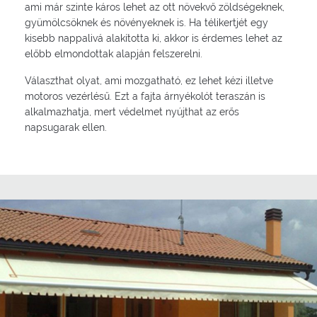
ami már szinte káros lehet az ott növekvő zöldségeknek,
gyümölcsöknek és növényeknek is. Ha télikertjét egy
kisebb nappalivá alakította ki, akkor is érdemes lehet az
előbb elmondottak alapján felszerelni.
Választhat olyat, ami mozgatható, ez lehet kézi illetve
motoros vezérlésű. Ezt a fajta árnyékolót teraszán is
alkalmazhatja, mert védelmet nyújthat az erős
napsugarak ellen.