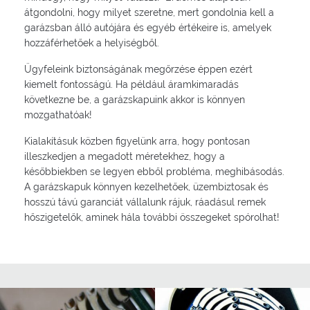
átgondolni, hogy milyet szeretne, mert gondolnia kell a
garázsban álló autójára és egyéb értékeire is, amelyek
hozzáférhetőek a helyiségből.
Ügyfeleink biztonságának megőrzése éppen ezért
kiemelt fontosságú. Ha például áramkimaradás
következne be, a garázskapuink akkor is könnyen
mozgathatóak!
Kialakításuk közben figyelünk arra, hogy pontosan
illeszkedjen a megadott méretekhez, hogy a
későbbiekben se legyen ebből probléma, meghibásodás.
A garázskapuk könnyen kezelhetőek, üzembiztosak és
hosszú távú garanciát vállalunk rájuk, ráadásul remek
hőszigetelők, aminek hála további összegeket spórolhat!