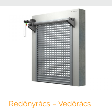
Redőnyrács – Védőrács