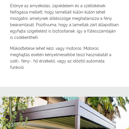
Előnye az árnyékolás, zajvédelem és a széllökések
felfogása mellett, hogy lamelláit külön-külön lehet
mozgatni, amelynek dőlésszöge meghatározza a fény
beáramlását. Pozitívuma, hogy a lamellák zárt állapotban
egyfajta szigetelést is biztosítanak, így a fűtésszámláján
is csökkentheti.
Működtetése lehet kézi, vagy motoros. Motoros
meghajtás esetén kényelmesebbé teszi használatát a
szél-, fény-, hő érzékelő, vagy az időzítő automata
funkció.