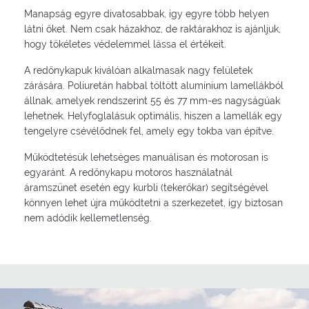
Manapság egyre divatosabbak, így egyre több helyen
látni őket. Nem csak házakhoz, de raktárakhoz is ajánljuk,
hogy tökéletes védelemmel lássa el értékeit.
A redőnykapuk kiválóan alkalmasak nagy felületek
zárására. Poliuretán habbal töltött alumínium lamellákból
állnak, amelyek rendszerint 55 és 77 mm-es nagyságúak
lehetnek. Helyfoglalásuk optimális, hiszen a lamellák egy
tengelyre csévélődnek fel, amely egy tokba van építve.
Működtetésük lehetséges manuálisan és motorosan is
egyaránt. A redőnykapu motoros használatnál
áramszünet esetén egy kurbli (tekerőkar) segítségével
könnyen lehet újra működtetni a szerkezetet, így biztosan
nem adódik kellemetlenség.