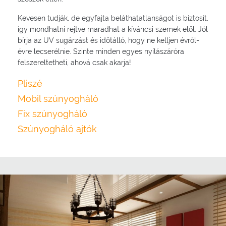
Kevesen tudják, de egyfajta beláthatatlanságot is biztosít,
így mondhatni rejtve maradhat a kíváncsi szemek elől. Jól
bírja az UV sugárzást és időtálló, hogy ne kelljen évről-
évre lecserélnie. Szinte minden egyes nyílászáróra
felszereltetheti, ahová csak akarja!
Pliszé
Mobil szúnyogháló
Fix szúnyogháló
Szúnyogháló ajtók