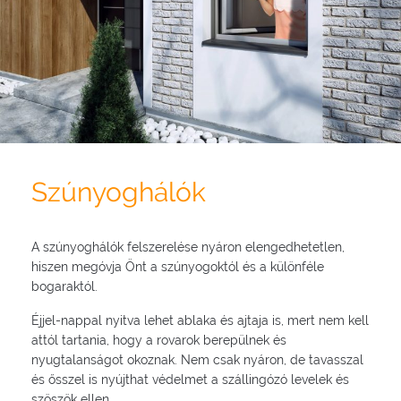
Szúnyoghálók
A szúnyoghálók felszerelése nyáron elengedhetetlen,
hiszen megóvja Önt a szúnyogoktól és a különféle
bogaraktól.
Éjjel-nappal nyitva lehet ablaka és ajtaja is, mert nem kell
attól tartania, hogy a rovarok berepülnek és
nyugtalanságot okoznak. Nem csak nyáron, de tavasszal
és ősszel is nyújthat védelmet a szállingózó levelek és
szöszök ellen.