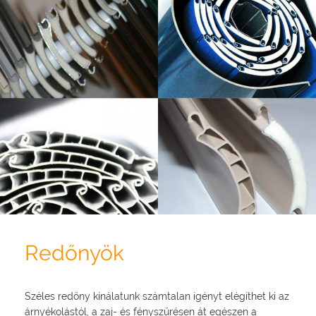
Redőnyök
Széles redőny kínálatunk számtalan igényt elégíthet ki az
árnyékolástól, a zaj- és fényszűrésen át egészen a