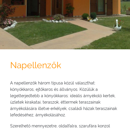
Napellenzők
A napellenzők három típusa közül választhat:
könyökkaros, ejtőkaros és állványos. Közülük a
legelterjedtebb a könyökkaros: ideális árnyékoló kertek,
üzletek kirakatai, teraszok, éttermek teraszainak
árnyékolására illetve erkélyek, családi házak teraszainak
lefedéséhez, árnyékolásához.
Szerelhető mennyezetre, oldalfalra, szarufára konzol