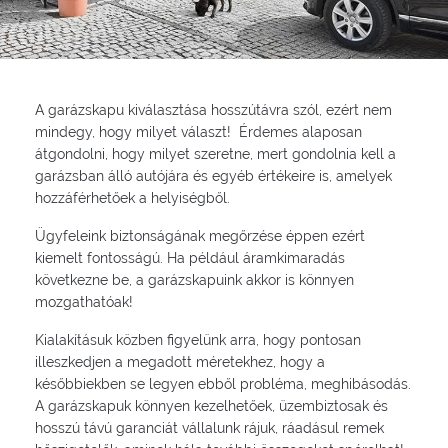
A garázskapu kiválasztása hosszútávra szól, ezért nem
mindegy, hogy milyet választ! Érdemes alaposan
átgondolni, hogy milyet szeretne, mert gondolnia kell a
garázsban álló autójára és egyéb értékeire is, amelyek
hozzáférhetőek a helyiségből.
Ügyfeleink biztonságának megőrzése éppen ezért
kiemelt fontosságú. Ha például áramkimaradás
következne be, a garázskapuink akkor is könnyen
mozgathatóak!
Kialakításuk közben figyelünk arra, hogy pontosan
illeszkedjen a megadott méretekhez, hogy a
későbbiekben se legyen ebből probléma, meghibásodás.
A garázskapuk könnyen kezelhetőek, üzembiztosak és
hosszú távú garanciát vállalunk rájuk, ráadásul remek