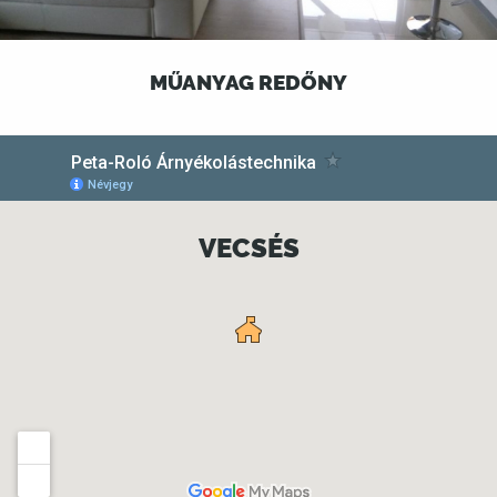
MŰANYAG REDŐNY
VECSÉS