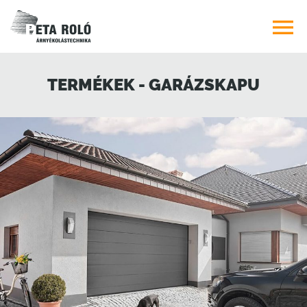

TERMÉKEK - GARÁZSKAPU