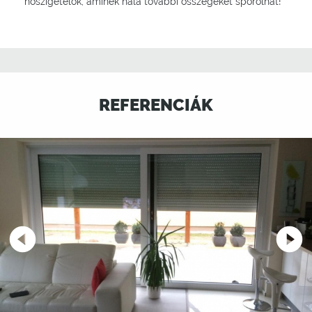
hőszigetelők, aminek hála további összegeket spórolhat!
REFERENCIÁK