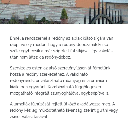
Ennél a rendszernél a redőny az ablak külső síkjára van
ráépítve oly módon, hogy a redőny dobozának külső
széle egybeesik a már szigetelt fal síkjával, így vakolás
után nem látszik a redőnydoboz.
Szervizelés estén az alsó szerelőnyíláson át férhetünk
hozzá a redőny szerkezethez. A vakolható
redőnyrendszer választható műanyag és alumínium
kivitelben egyaránt. Kombinálható függőlegesen
mozgatható integrált szúnyoghálóval egybeépítve is.
A lamellák túlhúzását rejtett ütköző akadályozza meg. A
redőny kézileg működtethető kívánság szerint gurtni vagy
zsinór választásával.