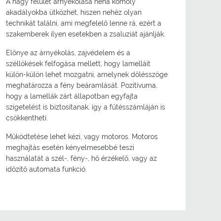
A nagy felület árnyékolása néha komoly
akadályokba ütközhet, hiszen nehéz olyan
technikát találni, ami megfelelő lenne rá, ezért a
szakemberek ilyen esetekben a zsaluziát ajánlják.
Előnye az árnyékolás, zajvédelem és a
széllökések felfogása mellett, hogy lamelláit
külön-külön lehet mozgatni, amelynek dőlésszöge
meghatározza a fény beáramlását. Pozitívuma,
hogy a lamellák zárt állapotban egyfajta
szigetelést is biztosítanak, így a fűtésszámláján is
csökkentheti.
Működtetése lehet kézi, vagy motoros. Motoros
meghajtás esetén kényelmesebbé teszi
használatát a szél-, fény-, hő érzékelő, vagy az
időzítő automata funkció.